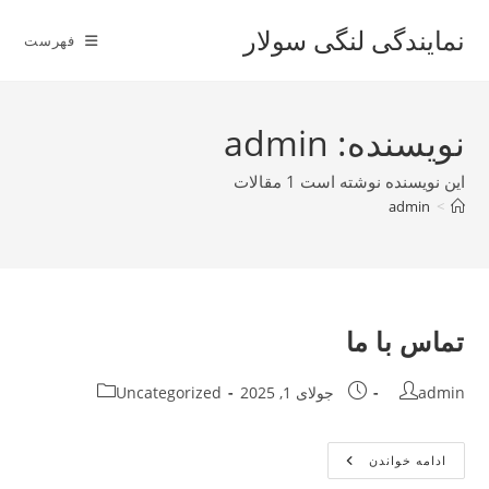
رش
نمایندگی لنگی سولار
ه
فهرست
حتوا
نویسنده:
admin
این نویسنده نوشته است 1 مقالات
admin
>
تماس با ما
نویسندهٔ
نوشته
دسته‌
admin
جولای 1, 2025
Uncategorized
نوشته:
منتشر
نوشته:
شده
است:
تماس
ادامه خواندن
با